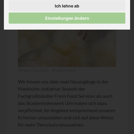
Ich lehne ab
Einstellungen ändern
Wizard-Goodvin - Shutterstock
Wir freuen uns über zwei Neuzugänge in der
Masthuhn-Initiative: Sowohl der
Fachgroßhändler Fresh Food Services als auch
das Studierendenwerk Ulm haben sich dazu
verpflichtet, ihr Angebot entsprechend unseren
Kriterien umzustellen und sich auf diese Weise
für mehr Tierschutz einzusetzen.