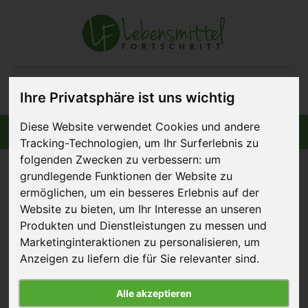
Ihre Privatsphäre ist uns wichtig
Diese Website verwendet Cookies und andere
Informiert bleiben
Menü
Tracking-Technologien, um Ihr Surferlebnis zu
folgenden Zwecken zu verbessern:
um
grundlegende Funktionen der Website zu
ermöglichen
,
um ein besseres Erlebnis auf der
Website zu bieten
,
um Ihr Interesse an unseren
2 neue Mitglieder in
Produkten und Dienstleistungen zu messen und
Initiative
Marketinginteraktionen zu personalisieren
,
um
Anzeigen zu liefern die für Sie relevanter sind
.
22. März 2022
Alle akzeptieren