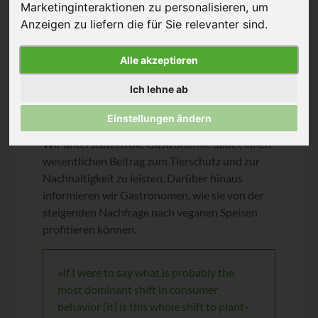
Marketinginteraktionen zu personalisieren
,
um
Anzeigen zu liefern die für Sie relevanter sind
.
Alle akzeptieren
Ich lehne ab
OMolleker – Shutterstock
Einstellungen ändern
Wir unterstützen die Gastronomie dabei, einen
wesentlichen Beitrag zum Tierschutz und zur
Nachhaltigkeit zu leisten. Darüber hinaus
informieren wir Gastronomen, wie sie von der
steigenden Nachfrage nach veganen Speisen
profitieren können.
»If I were to say what is probably the
most dominant shift in consumer
behavior [it] is this whole shift to plant-