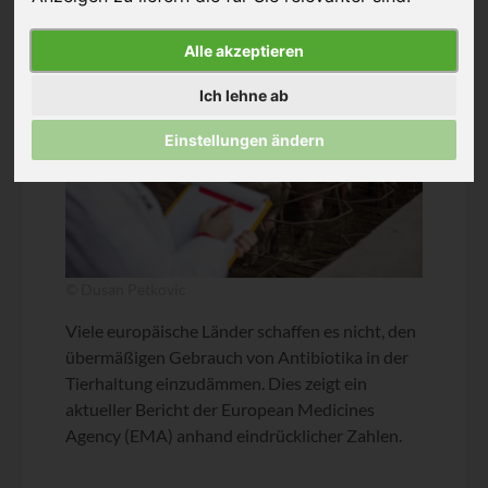
Alle akzeptieren
Ich lehne ab
Einstellungen ändern
© Dusan Petkovic
Viele europäische Länder schaffen es nicht, den
übermäßigen Gebrauch von Antibiotika in der
Tierhaltung einzudämmen. Dies zeigt ein
aktueller Bericht der European Medicines
Agency (EMA) anhand eindrücklicher Zahlen.