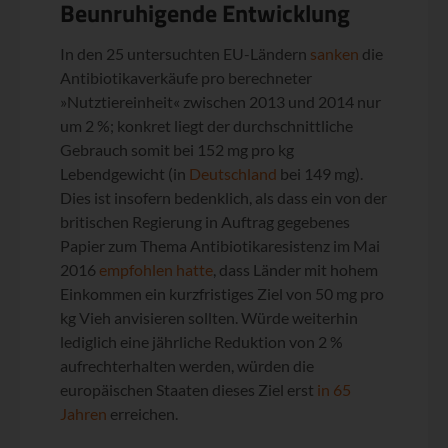
Beunruhigende Entwicklung
In den 25 untersuchten EU-Ländern
sanken
die
Antibiotikaverkäufe pro berechneter
»Nutztiereinheit« zwischen 2013 und 2014 nur
um 2 %; konkret liegt der durchschnittliche
Gebrauch somit bei 152 mg pro kg
Lebendgewicht (in
Deutschland
bei 149 mg).
Dies ist insofern bedenklich, als dass ein von der
britischen Regierung in Auftrag gegebenes
Papier zum Thema Antibiotikaresistenz im Mai
2016
empfohlen hatte
, dass Länder mit hohem
Einkommen ein kurzfristiges Ziel von 50 mg pro
kg Vieh anvisieren sollten. Würde weiterhin
lediglich eine jährliche Reduktion von 2 %
aufrechterhalten werden, würden die
europäischen Staaten dieses Ziel erst
in 65
Jahren
erreichen.