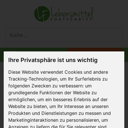
Informiert bleiben
Menü
Ihre Privatsphäre ist uns wichtig
Diese Website verwendet Cookies und andere
Tracking-Technologien, um Ihr Surferlebnis zu
folgenden Zwecken zu verbessern:
um
Antibiotikagebrauch in
grundlegende Funktionen der Website zu
der EU
ermöglichen
,
um ein besseres Erlebnis auf der
Website zu bieten
,
um Ihr Interesse an unseren
04. November 2016
Produkten und Dienstleistungen zu messen und
Marketinginteraktionen zu personalisieren
,
um
Anzeigen zu liefern die für Sie relevanter sind
.