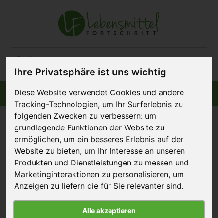
Ihre Privatsphäre ist uns wichtig
Diese Website verwendet Cookies und andere
Informiert bleiben
Menü
Tracking-Technologien, um Ihr Surferlebnis zu
folgenden Zwecken zu verbessern:
um
grundlegende Funktionen der Website zu
ermöglichen
,
um ein besseres Erlebnis auf der
Aquakultur:
Website zu bieten
,
um Ihr Interesse an unseren
Produkten und Dienstleistungen zu messen und
Empfehlungen werden
Marketinginteraktionen zu personalisieren
,
um
umgesetzt
Anzeigen zu liefern die für Sie relevanter sind
.
10. Januar 2023
Alle akzeptieren