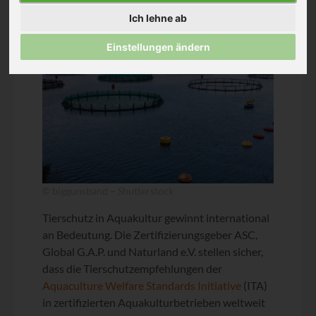
Ich lehne ab
Einstellungen ändern
© biggunsband – Shutterstock
Tierschutz in Aquakultur gewinnt international
an Bedeutung. Die Zertifizierungsgeber ASC,
Global G.A.P. und Naturland e.V. stellen sicher,
dass die Tierschutzempfehlungen der
Aquaculture Welfare Standards Initiative
(ITA)
in zertifizierten Aquakulturbetrieben weltweit