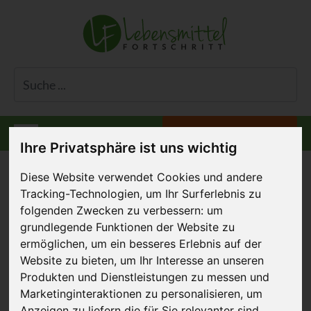
Informiert bleiben
Menü
Ihre Privatsphäre ist uns wichtig
Diese Website verwendet Cookies und andere
Tracking-Technologien, um Ihr Surferlebnis zu
folgenden Zwecken zu verbessern:
um
Betriebscaterer im
grundlegende Funktionen der Website zu
Veggie-Test
ermöglichen
,
um ein besseres Erlebnis auf der
Website zu bieten
,
um Ihr Interesse an unseren
05. Dezember 2017
Produkten und Dienstleistungen zu messen und
Marketinginteraktionen zu personalisieren
,
um
Anzeigen zu liefern die für Sie relevanter sind
.