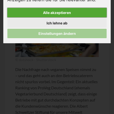
Alle akzeptieren
Ich lehne ab
Einstellungen ändern
© dotshock - Shutterstock
Die Nachfrage nach veganen Speisen nimmt zu
– und das geht auch an den Betriebscaterern
nicht spurlos vorbei. Im Gegenteil: Ein aktuelles
Ranking von ProVeg Deutschland (ehemals
Vegetarierbund Deutschland) zeigt, dass einige
Betriebe mit gut durchdachten Konzepten auf
die Kundenwünsche reagieren. Die Albert
Schweitzer Stiftung für unsere Mitwelt