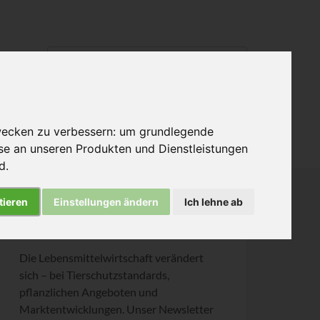
wecken zu verbessern:
um grundlegende
Informiert bleiben
sse an unseren Produkten und Dienstleistungen
nd
.
tieren
Einstellungen ändern
Ich lehne ab
Bleiben Sie einen Schritt voraus
Die Lebensmittelwirtschaft verändert
sich – bei Tierschutzstandards,
pflanzlichen Angeboten und
Marktentwicklungen. Unser Newsletter