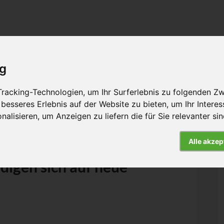
ig
racking-Technologien, um Ihr Surferlebnis zu folgenden Z
rbeit
Hintergrund
Presse
Kontakt
 besseres Erlebnis auf der Website zu bieten
,
um Ihr Intere
nalisieren
,
um Anzeigen zu liefern die für Sie relevanter si
Alle akzep
digen sich auf neue