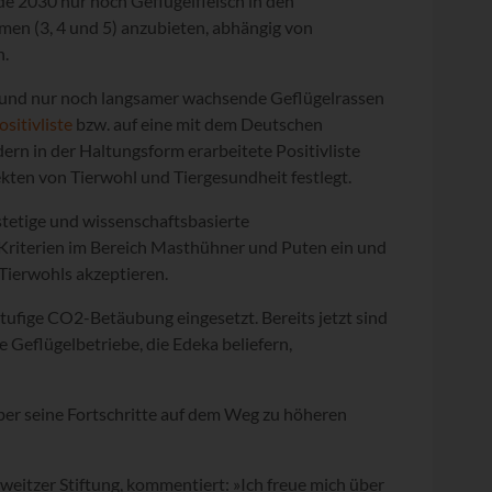
de 2030 nur noch Geflügelfleisch in den
en (3, 4 und 5) anzubieten, abhängig von
n.
und nur noch langsamer wachsende Geflügelrassen
itivliste
bzw. auf eine mit dem Deutschen
rn in der Haltungsform erarbeitete Positivliste
kten von Tierwohl und Tiergesundheit festlegt.
stetige und wissenschaftsbasierte
riterien im Bereich Masthühner und Puten ein und
Tierwohls akzeptieren.
tufige CO2-Betäubung eingesetzt. Bereits jetzt sind
le Geflügelbetriebe, die Edeka beliefern,
er seine Fortschritte auf dem Weg zu höheren
weitzer Stiftung, kommentiert: »Ich freue mich über