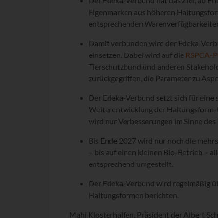
Der Edeka-Verbund hat das Ziel, ab En
Eigenmarken aus höheren Haltungsform
entsprechenden Warenverfügbarkeite
Damit verbunden wird der Edeka-Verb
einsetzen. Dabei wird auf die
RSPCA-Pos
Tierschutzbund und anderen Stakeholde
zurückgegriffen, die Parameter zu Aspe
Der Edeka-Verbund setzt sich für eine 
Weiterentwicklung der Haltungsform-K
wird nur Verbesserungen im Sinne des 
Bis Ende 2027 wird nur noch die mehrs
– bis auf einen kleinen Bio-Betrieb – al
entsprechend umgestellt.
Der Edeka-Verbund wird regelmäßig üb
Haltungsformen berichten.
Mahi Klosterhalfen, Präsident der Albert Sch