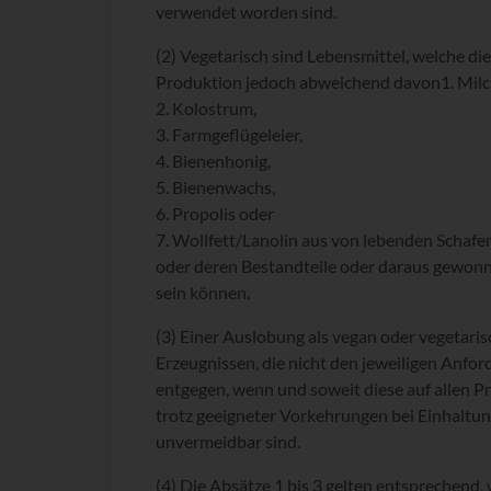
verwendet worden sind.
(2) Vegetarisch sind Lebensmittel, welche di
Produktion jedoch abweichend davon
1. Milc
2. Kolostrum,
3. Farmgeflügeleier,
4. Bienenhonig,
5. Bienenwachs,
6. Propolis oder
7. Wollfett/Lanolin aus von lebenden Schaf
oder deren Bestandteile oder daraus gewon
sein können.
(3) Einer Auslobung als vegan oder vegetari
Erzeugnissen, die nicht den jeweiligen Anfo
entgegen, wenn und soweit diese auf allen P
trotz geeigneter Vorkehrungen bei Einhaltun
unvermeidbar sind.
(4) Die Absätze 1 bis 3 gelten entsprechend