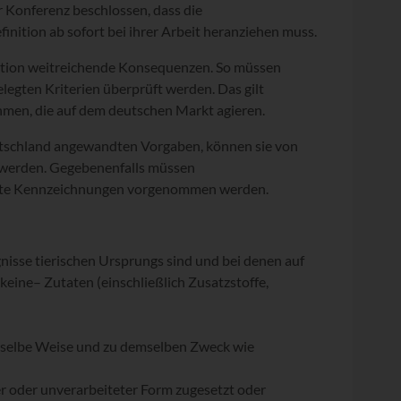
 Konferenz beschlossen, dass die
nition ab sofort bei ihrer Arbeit heranziehen muss.
inition weitreichende Konsequenzen. So müssen
elegten Kriterien überprüft werden. Das gilt
men, die auf dem deutschen Markt agieren.
utschland angewandten Vorgaben, können sie von
werden. Gegebenenfalls müssen
ekte Kennzeichnungen vorgenommen werden.
gnisse tierischen Ursprungs sind und bei denen auf
 keine
– Zutaten (einschließlich Zusatzstoffe,
ieselbe Weise und zu demselben Zweck wie
ter oder unverarbeiteter Form zugesetzt oder