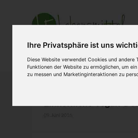
Ihre Privatsphäre ist uns wicht
Aktuell
Ihre Branche
Zusammena
Diese Website verwendet Cookies und andere T
Funktionen der Website zu ermöglichen
,
um ein
zu messen und Marketinginteraktionen zu perso
Einheitliche Vegan-Def
09. Juni 2016