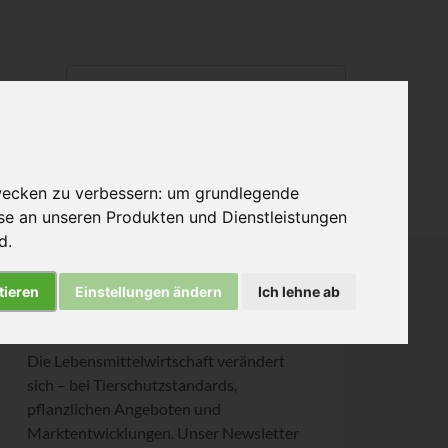
Informiert bleiben
wecken zu verbessern:
um grundlegende
sse an unseren Produkten und Dienstleistungen
nd
.
tieren
Einstellungen ändern
Ich lehne ab
Bleiben Sie einen Schritt voraus
Die Lebensmittelwirtschaft verändert
sich – bei Tierschutzstandards,
pflanzlichen Angeboten und
Marktentwicklungen. Unser Newsletter