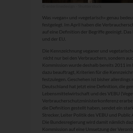
© enterlinedesign - Shutterstock
Was »vegan« und »vegetarisch« genau bedeute
festgelegt. Im April haben die Verbrauchers
auf eine Definition der Begriffe geeinigt. Da
und der EU.
Die Kennzeichnung veganer und vegetarische
nicht nur bei den Verbrauchern, sondern auc
Kommission wurde deshalb bereits 2011 im
dazu beauftragt, Kriterien für die Kennzeic
festzulegen. Geschehen ist bisher allerdings 
Deutschland hat jetzt eine Definition, die 
Lebensmittelwirtschaft und des VEBU (Vege
Verbraucherschutzministerkonferenz erarbeit
die Definition gestellt haben, sendet ein star
Strecker, Leiter Politik des VEBU und Publi
Die Bundesregierung wird damit nämlich daz
Kommission auf eine Umsetzung der Verordn