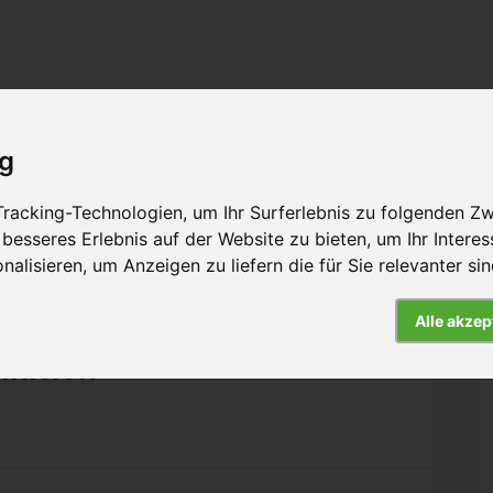
ig
rbeit
Hintergrund
Presse
Kontakt
racking-Technologien, um Ihr Surferlebnis zu folgenden Z
 besseres Erlebnis auf der Website zu bieten
,
um Ihr Intere
nalisieren
,
um Anzeigen zu liefern die für Sie relevanter si
Alle akzep
inition