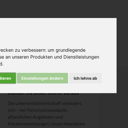
wecken zu verbessern:
um grundlegende
Informiert bleiben
sse an unseren Produkten und Dienstleistungen
nd
.
tieren
Einstellungen ändern
Ich lehne ab
Bleiben Sie einen Schritt voraus
Die Lebensmittelwirtschaft verändert
sich – bei Tierschutzstandards,
pflanzlichen Angeboten und
Marktentwicklungen. Unser Newsletter