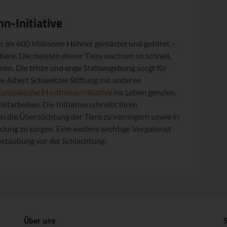
n-Initiative
r als 600 Millionen Hühner gemästet und getötet –
iere. Die meisten dieser Tiere wachsen so schnell,
nen. Die triste und enge Stallumgebung sorgt für
die Albert Schweitzer Stiftung mit anderen
Europäische Masthuhn-Initiative
ins Leben gerufen,
tarbeiten. Die Initiative schreibt ihren
ten die Überzüchtung der Tiere zu verringern sowie in
slung zu sorgen. Eine weitere wichtige Vorgabe ist
 Betäubung vor der Schlachtung.
Über uns
S