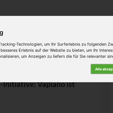
ig
racking-Technologien, um Ihr Surferlebnis zu folgenden Z
rbeit
Hintergrund
Presse
Kontakt
 besseres Erlebnis auf der Website zu bieten
,
um Ihr Intere
nalisieren
,
um Anzeigen zu liefern die für Sie relevanter si
Alle akzep
nitiative: Vapiano ist