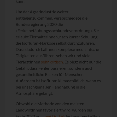
kann.
Um der Agrarindustrie weiter
entgegenzukommen, verabschiedete die
Bundesregierung 2020 die
»Ferkelbetäubungssachkundeverordnung«. Sie
erlaubt TierhalterInnen, nach kurzer Schulung
die Isofluran-Narkose selbst durchzuführen.
Dass dadurch LaiInnen komplexe medizinische
Tätigkeiten ausführen, sehen wir und viele
TierärztInnen
sehr kritisch
. Es birgt nicht nur die
Gefahr, dass Fehler passieren, sondern auch
gesundheitliche Risiken für Menschen.
Außerdem ist Isofluran klimaschädlich, wenn es
bei unsachgemäßer Handhabung in die
Atmosphäre gelangt.
Obwohl die Methode von den meisten
LandwirtInnen favorisiert wird, wurden bis
Ende 2020 nur
zwei Drittel
der bereitgestellten