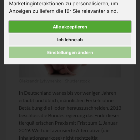
Marketinginteraktionen zu personalisieren
,
um
Anzeigen zu liefern die für Sie relevanter sind
.
Alle akzeptieren
Ich lehne ab
Einstellungen ändern
Oleksandr Lytvynenko - Shutterstock
In Deutschland war es bis vor wenigen Jahren
erlaubt und üblich, männlichen Ferkeln ohne
Betäubung die Hoden herauszuschneiden. 2013
beschloss die Bundesregierung das Ende dieser
tierquälerischen Praxis mit Frist zum 1. Januar
2019. Weil die favorisierte Alternative (die
Inhalationsnarkose) nicht rechtzeitig