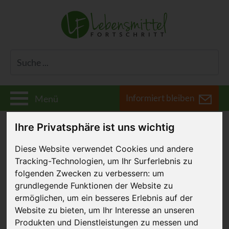
Informiert bleiben
Menü
Ihre Privatsphäre ist uns wichtig
Diese Website verwendet Cookies und andere
Ferkelkastration: Die
Tracking-Technologien, um Ihr Surferlebnis zu
folgenden Zwecken zu verbessern:
um
Alternativen
grundlegende Funktionen der Website zu
ermöglichen
,
um ein besseres Erlebnis auf der
25. Januar 2021
, zuletzt aktualisiert am 31.
Website zu bieten
,
um Ihr Interesse an unseren
Januar 2024
Produkten und Dienstleistungen zu messen und