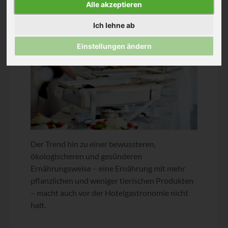
Alle akzeptieren
Ich lehne ab
Einstellungen ändern
Der Trend hin zu einer bewussteren,
ökologischeren und gesünderen
Ernährungsweise – eine Ernährung mit mehr
pflanzlichen und weniger tierischen Produkten
– macht auch vor der Hotelgastronomie nicht
halt.