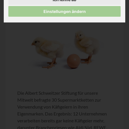
Einstellungen ändern
Pressemitteilung
Die Albert Schweitzer Stiftung für unsere
Mitwelt befragte 30 Supermarktketten zur
Verwendung von Käfigeiern in ihren
Eigenmarken. Das Ergebnis: 12 Unternehmen
verarbeiten bereits gar keine Käfigeier mehr,
darunter Branchenriesen wie Aldi Süd, REWE,