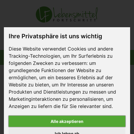
Ihre Privatsphäre ist uns wichtig
Diese Website verwendet Cookies und andere
Tracking-Technologien, um Ihr Surferlebnis zu
Informiert bleiben
Menü
folgenden Zwecken zu verbessern:
um
grundlegende Funktionen der Website zu
ermöglichen
,
um ein besseres Erlebnis auf der
Website zu bieten
,
um Ihr Interesse an unseren
Produkten und Dienstleistungen zu messen und
LEH ohne versteckte
Marketinginteraktionen zu personalisieren
,
um
Käfigeier
Anzeigen zu liefern die für Sie relevanter sind
.
25. März 2015
Alle akzeptieren
Ich lehne ab