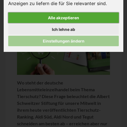
Anzeigen zu liefern die für Sie relevanter sind
.
Pressemitteilung
Alle akzeptieren
Ich lehne ab
Einstellungen ändern
Wo steht der deutsche
Lebensmitteleinzelhandel beim Thema
Tierschutz? Diese Frage beleuchtet die Albert
Schweitzer Stiftung für unsere Mitwelt in
ihrem heute veröffentlichten Tierschutz-
Ranking. Aldi Süd, Aldi Nord und Tegut
schneiden am besten ab – erreichen aber nur