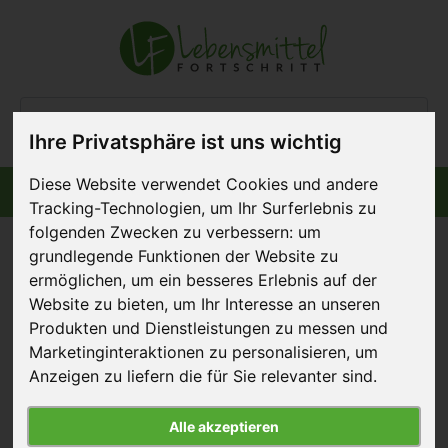
Ihre Privatsphäre ist uns wichtig
Diese Website verwendet Cookies und andere
Informiert bleiben
Menü
Tracking-Technologien, um Ihr Surferlebnis zu
folgenden Zwecken zu verbessern:
um
grundlegende Funktionen der Website zu
ermöglichen
,
um ein besseres Erlebnis auf der
Website zu bieten
,
um Ihr Interesse an unseren
Lidl hebt Standards für
Produkten und Dienstleistungen zu messen und
Masthühner an
Marketinginteraktionen zu personalisieren
,
um
Anzeigen zu liefern die für Sie relevanter sind
.
7. November 2024
Alle akzeptieren