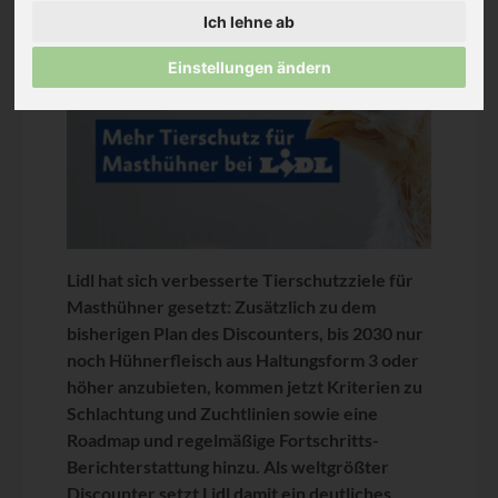
Ich lehne ab
Einstellungen ändern
Lidl hat sich verbesserte Tierschutzziele für
Masthühner gesetzt: Zusätzlich zu dem
bisherigen Plan des Discounters, bis 2030 nur
noch Hühnerfleisch aus Haltungsform 3 oder
höher anzubieten, kommen jetzt Kriterien zu
Schlachtung und Zuchtlinien sowie eine
Roadmap und regelmäßige Fortschritts-
Berichterstattung hinzu. Als weltgrößter
Discounter setzt Lidl damit ein deutliches