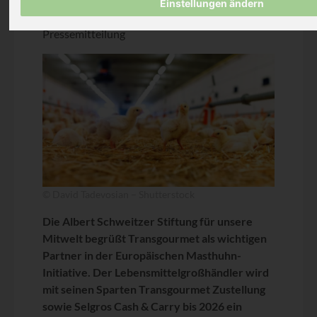
Einstellungen ändern
Pressemitteilung
© David Tadevosian – Shutterstock
Die Albert Schweitzer Stiftung für unsere
Mitwelt begrüßt Transgourmet als wichtigen
Partner in der Europäischen Masthuhn-
Initiative. Der Lebensmittelgroßhändler wird
mit seinen Sparten Transgourmet Zustellung
sowie Selgros Cash & Carry bis 2026 ein