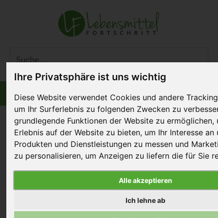
Ihre Privatsphäre ist uns wichtig
Informiert bleiben
Menü
Diese Website verwendet Cookies und andere Tracking
um Ihr Surferlebnis zu folgenden Zwecken zu verbesse
grundlegende Funktionen der Website zu ermöglichen
,
Erlebnis auf der Website zu bieten
,
um Ihr Interesse an
Produkten und Dienstleistungen zu messen und Marketi
Masthuhn-Initiative:
zu personalisieren
,
um Anzeigen zu liefern die für Sie r
Transgourmet liefert
Alle akzeptieren
13. Dezember 2019
Ich lehne ab