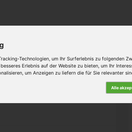
ig
rbeit
Hintergrund
Presse
Kontakt
racking-Technologien, um Ihr Surferlebnis zu folgenden Z
 besseres Erlebnis auf der Website zu bieten
,
um Ihr Intere
nalisieren
,
um Anzeigen zu liefern die für Sie relevanter si
Alle akzep
tarbucks