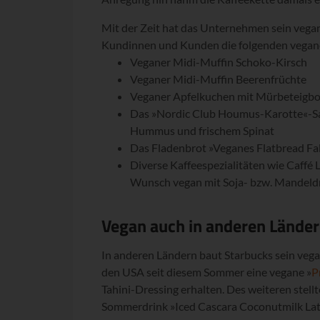
Mit der Zeit hat das Unternehmen sein vega
Kundinnen und Kunden die folgenden veganen
Veganer Midi-Muffin Schoko-Kirsch
Veganer Midi-Muffin Beerenfrüchte
Veganer Apfelkuchen mit Mürbeteigb
Das »Nordic Club Houmus-Karotte«-Sand
Hummus und frischem Spinat
Das Fladenbrot »Veganes Flatbread Fal
Diverse Kaffeespezialitäten wie Caffé
Wunsch vegan mit Soja- bzw. Mandeldr
Vegan auch in anderen Lände
In anderen Ländern baut Starbucks sein vega
den USA seit diesem Sommer eine vegane »
P
Tahini-Dressing erhalten. Des weiteren stel
Sommerdrink »Iced Cascara Coconutmilk Latt