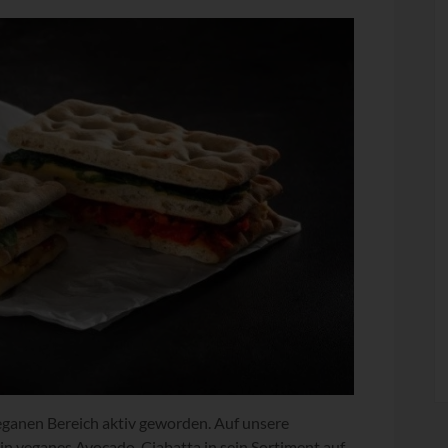
eganen Bereich aktiv geworden. Auf unsere
n veganes Avocado-Ciabatta in sein Sortiment auf.