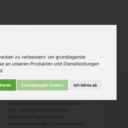
Informiert bleiben
wecken zu verbessern:
um grundlegende
sse an unseren Produkten und Dienstleistungen
nd
.
tieren
Einstellungen ändern
Ich lehne ab
Bleiben Sie einen Schritt voraus
Die Lebensmittelwirtschaft verändert
sich – bei Tierschutzstandards,
pflanzlichen Angeboten und
Marktentwicklungen. Unser Newsletter