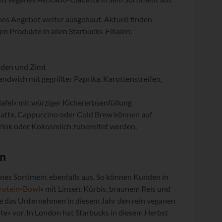
nes Angebot weiter ausgebaut. Aktuell finden
 Produkte in allen Starbucks-Filialen:
oden und Zimt
wich mit gegrillter Paprika, Karottenstreifen,
afel« mit würziger Kichererbsenfüllung
 Latte, Cappuccino oder Cold Brew können auf
ink oder Kokosmilch zubereitet werden.
rn
nes Sortiment ebenfalls aus. So können Kunden in
rotein-Bowl
« mit Linsen, Kürbis, braunem Reis und
lte das Unternehmen in diesem Jahr den rein veganen
e« vor. In London hat Starbucks in diesem Herbst