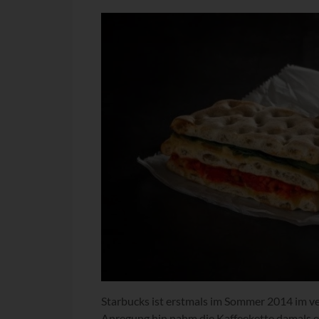
Starbucks ist erstmals im Sommer 2014 im v
Anregung hin nahm die Kaffeekette damals ei