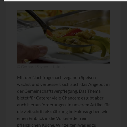
© Gerhard Seybert - fotolia
Mit der Nachfrage nach veganen Speisen
wächst und verbessert sich auch das Angebot in
der Gemeinschaftsverpflegung. Das Thema
bietet für Caterer viele Chancen; es gibt aber
auch Herausforderungen. In unserem Artikel für
die Zeitschrift »Ernährung im Fokus« geben wir
einen Einblick in die Vorteile der rein
pflanzlichen Küche. Wir zeigen, was es zu