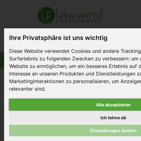
Ihre Privatsphäre ist uns wichtig
Diese Website verwendet Cookies und andere Tracking
Surferlebnis zu folgenden Zwecken zu verbessern:
um 
Informiert bleiben
Menü
Website zu ermöglichen
,
um ein besseres Erlebnis auf 
Interesse an unseren Produkten und Dienstleistungen 
Marketinginteraktionen zu personalisieren
,
um Anzeigen 
relevanter sind
.
Veganes Angebot in der
Alle akzeptieren
GV
Ich lehne ab
08. November 2017
Einstellungen ändern