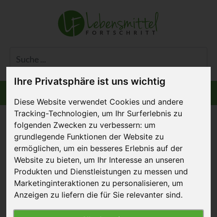
Ihre Privatsphäre ist uns wichtig
Informiert bleiben
Menü
Diese Website verwendet Cookies und andere
Tracking-Technologien, um Ihr Surferlebnis zu
folgenden Zwecken zu verbessern:
um
grundlegende Funktionen der Website zu
ermöglichen
,
um ein besseres Erlebnis auf der
Wegweisende
Website zu bieten
,
um Ihr Interesse an unseren
Entwicklungen im LEH
Produkten und Dienstleistungen zu messen und
Marketinginteraktionen zu personalisieren
,
um
und Tierschutz
Anzeigen zu liefern die für Sie relevanter sind
.
27. Juli 2021