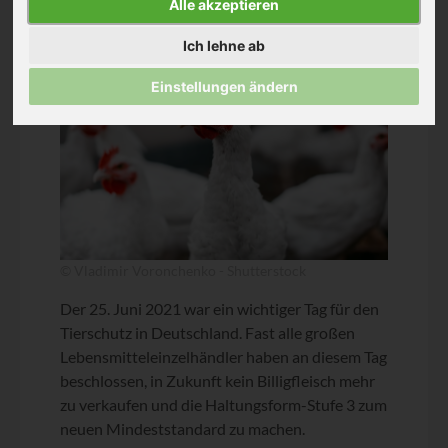
Alle akzeptieren
Ich lehne ab
Einstellungen ändern
© Vladimir Voronchenko - Shutterstock
Der 25. Juni 2021 war ein wichtiger Tag für den
Tierschutz in Deutschland. Fast alle großen
Lebensmitteleinzelhändler haben an diesem Tag
beschlossen, in Zukunft kein Billigfleisch mehr
zu verkaufen und die Haltungsform-Stufe 3 zum
neuen Mindeststandard zu machen.