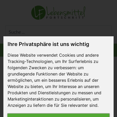
Ihre Privatsphäre ist uns wichtig
Informiert bleiben
Menü
Diese Website verwendet Cookies und andere
Tracking-Technologien, um Ihr Surferlebnis zu
folgenden Zwecken zu verbessern:
um
Tierschutzstandards anheben, ein
grundlegende Funktionen der Website zu
erfolgreiches pflanzliches Angebot
ermöglichen
,
um ein besseres Erlebnis auf der
Website zu bieten
,
um Ihr Interesse an unseren
schaffen und Tierprodukte reduzieren
Produkten und Dienstleistungen zu messen und
– wir unterstützen Sie dabei!
Marketinginteraktionen zu personalisieren
,
um
Anzeigen zu liefern die für Sie relevanter sind
.