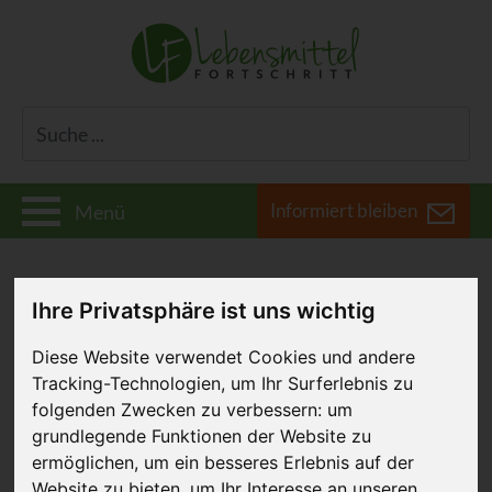
Informiert bleiben
Menü
Ihre Privatsphäre ist uns wichtig
Aldi Nord & Süd:
Diese Website verwendet Cookies und andere
Gemeinsame
Tracking-Technologien, um Ihr Surferlebnis zu
folgenden Zwecken zu verbessern:
um
Tierschutz-
grundlegende Funktionen der Website zu
Einkaufspolitik
ermöglichen
,
um ein besseres Erlebnis auf der
Website zu bieten
,
um Ihr Interesse an unseren