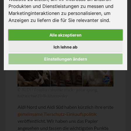
19. März 2019
Produkten und Dienstleistungen zu messen und
Marketinginteraktionen zu personalisieren
,
um
Anzeigen zu liefern die für Sie relevanter sind
.
Alle akzeptieren
Ich lehne ab
Einstellungen ändern
© ALDI / Fotolia / shutterstock - patarapong,
haitaucher39/Bukhanovsky
Aldi Nord und Aldi Süd haben kürzlich ihre erste
gemeinsame Tierschutz-Einkaufspolitik
veröffentlicht. Wir haben uns das Papier
angesehen und fassen die wichtigsten Punkte