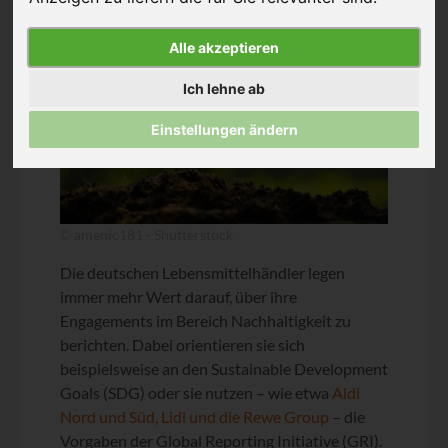
Alle akzeptieren
Ich lehne ab
Einstellungen ändern
© amenic181 - Shutterstock
Die deutschen Lebensmittelhändler legen
immer mehr Wert darauf, über ihre
Engagements im Bereich Nachhaltigkeit zu
berichten. Dabei orientieren sie sich
beispielsweise an den Sustainable Development
Goals (SDG) oder sie nutzen – wie etwa
Aldi
Nord und Süd, Lidl und die Rewe Group
– die
Vorgaben der Global Reporting Initiative (GRI).