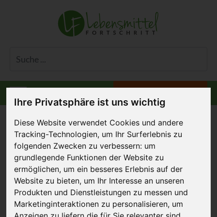
Informiert bleiben
Menü
Ihre Privatsphäre ist uns wichtig
Diese Website verwendet Cookies und andere
Tracking-Technologien, um Ihr Surferlebnis zu
folgenden Zwecken zu verbessern:
um
Potenziale der GRI
grundlegende Funktionen der Website zu
nutzen
ermöglichen
,
um ein besseres Erlebnis auf der
Website zu bieten
,
um Ihr Interesse an unseren
01. Oktober 2018
Produkten und Dienstleistungen zu messen und
Marketinginteraktionen zu personalisieren
,
um
Anzeigen zu liefern die für Sie relevanter sind
.